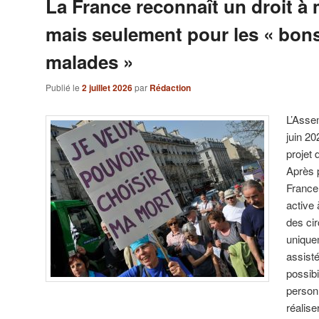
La France reconnaît un droit à
mais seulement pour les « bon
malades »
Publié le
2 juillet 2026
par
Rédaction
L’Asse
juin 20
projet d
Après p
France
active
des ci
unique
assisté
possibi
person
réalise