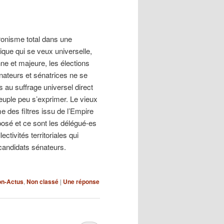
onisme total dans une
ique qui se veux universelle,
ne et majeure, les élections
nateurs et sénatrices ne se
s au suffrage universel direct
euple peu s’exprimer. Le vieux
 des filtres issu de l’Empire
posé et ce sont les délégué-es
lectivités territoriales qui
 candidats sénateurs.
on-Actus
,
Non classé
|
Une
réponse