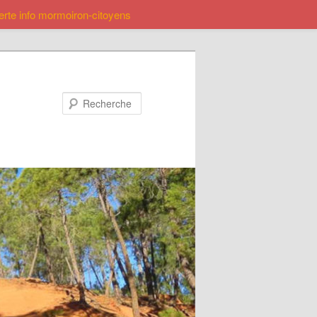
lerte info mormoiron-citoyens
Recherche