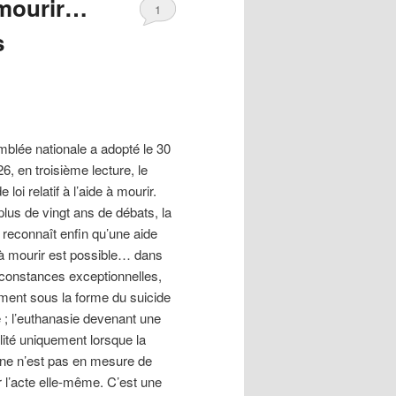
 mourir…
1
s
mblée nationale a adopté le 30
26, en troisième lecture, le
e loi relatif à l’aide à mourir.
lus de vingt ans de débats, la
 reconnaît enfin qu’une aide
 à mourir est possible… dans
rconstances exceptionnelles,
ment sous la forme du suicide
 ; l’euthanasie devenant une
lité uniquement lorsque la
ne n’est pas en mesure de
r l’acte elle-même. C’est une