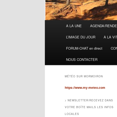
Menu
A LA UNE
AGENDA/RENDE
principal
L’IMAGE DU JOUR
A LA VI
FORUM-CHAT en direct
CON
NOUS CONTACTER
MÉTÉO SUR MORMOIRON
https://www.my-meteo.com
> NEWSLETTER/RECEVEZ DANS
VOTRE BOÎTE MAILS LES INFOS
LOCALES