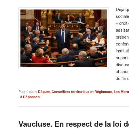
Déjà q
sociale
« droit
assist
présent
confond
institu
supprim
discuss
chacun
de fin 
Publié dans
Député, Conseillers territoriaux et Régionaux
,
Les Morm
|
3
Réponses
Vaucluse. En respect de la loi d