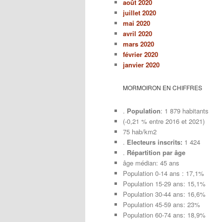
août 2020
juillet 2020
mai 2020
avril 2020
mars 2020
février 2020
janvier 2020
MORMOIRON EN CHIFFRES
.
Population
: 1 879 habitants
(-0,21 % entre 2016 et 2021)
75 hab/km2
.
Electeurs inscrits:
1 424
.
Répartition par âge
âge médian: 45 ans
Population 0-14 ans : 17,1%
Population 15-29 ans: 15,1%
Population 30-44 ans: 16,6%
Population 45-59 ans: 23%
Population 60-74 ans: 18,9%