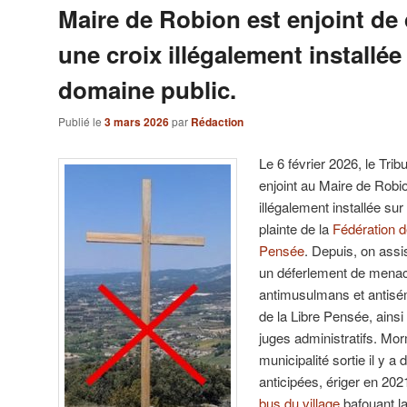
Maire de Robion est enjoint de
une croix illégalement installée 
domaine public.
Publié le
3 mars 2026
par
Rédaction
Le 6 février 2026, le Tri
enjoint au Maire de Robio
illégalement installée sur
plainte de la
Fédération 
Pensée
. Depuis, on assi
un déferlement de menace
antimusulmans et antisé
de la Libre Pensée, ains
juges administratifs. Mor
municipalité sortie il y a
anticipées, ériger en 20
bus du village
bafouant la