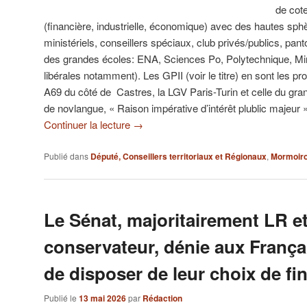
de cot
(financière, industrielle, économique) avec des hautes sph
ministériels, conseillers spéciaux, club privés/publics, panto
des grandes écoles: ENA, Sciences Po, Polytechnique, Min
libérales notamment). Les GPII (voir le titre) en sont les pr
A69 du côté de Castres, la LGV Paris-Turin et celle du gr
de novlangue, « Raison impérative d’intérêt plublic majeur 
Continuer la lecture
→
Publié dans
Député, Conseillers territoriaux et Régionaux
,
Mormoir
Le Sénat, majoritairement LR e
conservateur, dénie aux Françai
de disposer de leur choix de fin
Publié le
13 mai 2026
par
Rédaction