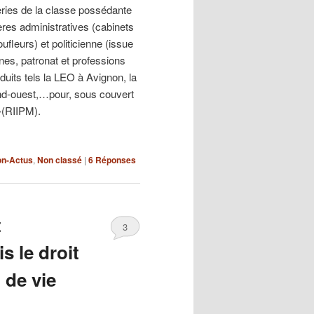
eries de la classe possédante
ères administratives (cabinets
ufleurs) et politicienne (issue
es, patronat et professions
oduits tels la LEO à Avignon, la
and-ouest,…pour, sous couvert
»(RIIPM).
on-Actus
,
Non classé
|
6
Réponses
t
3
s le droit
 de vie