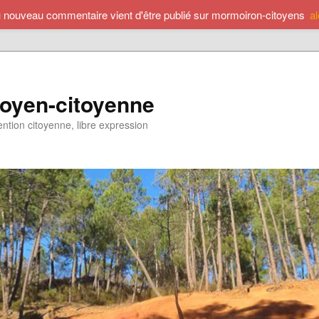
u nouveau commentaire vient d'être publié sur mormoiron-citoyens
a
toyen-citoyenne
ention citoyenne, libre expression