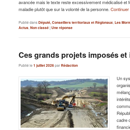
avancée mais le texte reste excessivement médicalisé et fo
maladie plutôt que sur la volonté de la personne.
Continuer 
Publié dans
Député, Conseillers territoriaux et Régionaux
,
Les Morm
Actus
,
Non classé
|
Une
réponse
Ces grands projets imposés et 
Publié le
1 juillet 2026
par
Rédaction
Un sys
organis
mélange
intérêt
commun
Républi
cadre 
financ