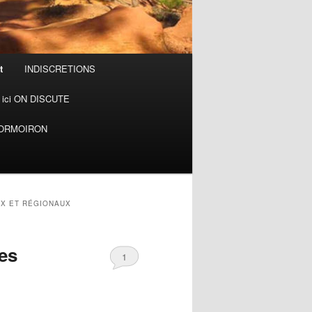
t
INDISCRETIONS
ici ON DISCUTE
MORMOIRON
UX ET RÉGIONAUX
es
1