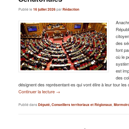
Publié le
16 juillet 2026
par
Rédaction
Anachr
Républ
citoyen
des sé
font pa
où le p
système
est im
des col
désignent des représentant-es qui vont élire à leur tour les
Continuer la lecture
→
Publié dans
Député, Conseillers territoriaux et Régionaux
,
Mormoir