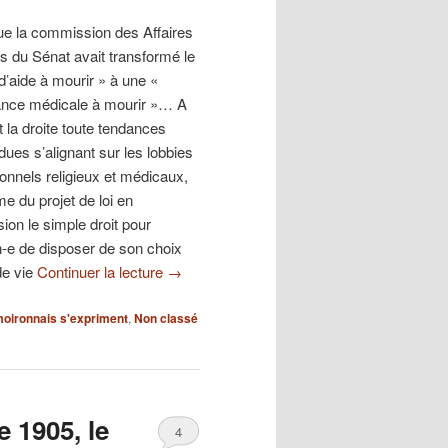
ue la commission des Affaires
s du Sénat avait transformé le
 d’aide à mourir » à une «
ance médicale à mourir »… A
 la droite toute tendances
ues s’alignant sur les lobbies
tionnels religieux et médicaux,
e du projet de loi en
ion le simple droit pour
-e de disposer de son choix
de vie
Continuer la lecture
→
oironnais s'expriment
,
Non classé
e 1905, le
4