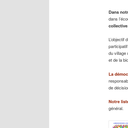
Dans notr
dans l’écou
collective
L’objectif 
participat
du village 
et de la bi
La
démocr
responsabi
de décisio
Notre list
général.