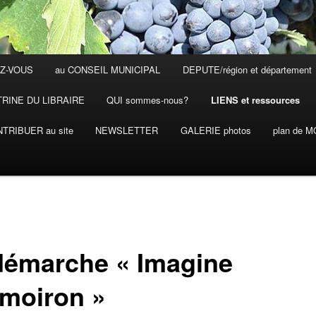
Z-VOUS
au CONSEIL MUNICIPAL
DEPUTE/région et département
TRINE DU LIBRAIRE
QUI sommes-nous?
LIENS et ressources
TRIBUER au site
NEWSLETTER
GALERIE photos
plan de 
démarche « Imagine
moiron »