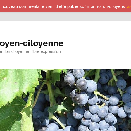
u nouveau commentaire vient d'être publié sur mormoiron-citoyens
a
toyen-citoyenne
ention citoyenne, libre expression