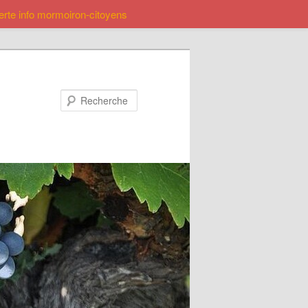
lerte info mormoiron-citoyens
Recherche