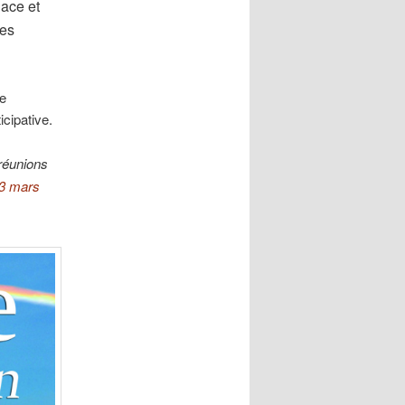
lace et
des
ie
cipative.
réunions
3 mars