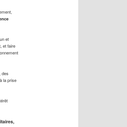
brement,
gence
un et
 et faire
vironnement
, des
à la prise
térêt
taires,