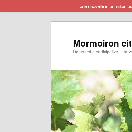
une nouvelle information o
Aller
au
contenu
principal
Mormoiron ci
Démocratie participative, interv