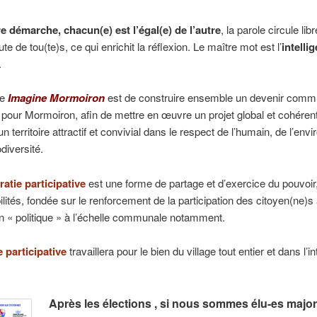
e démarche, chacun(e) est l’égal(e) de l’autre
, la parole circule li
te de tou(te)s, ce qui enrichit la réflexion. Le maître mot est l’
intelli
.
de
Imagine Mormoiron
est de construire ensemble un devenir comm
if pour Mormoiron, afin de mettre en œuvre un projet global et cohérent,
un territoire attractif et convivial dans le respect de l’humain, de l’en
odiversité.
atie participative
est une forme de partage et d’exercice du pouvoir
lités, fondée sur le renforcement de la participation des citoyen(ne)s 
n « politique » à l’échelle communale notamment.
e participative
travaillera pour le bien du village tout entier et dans l’in
Après les élections , si nous sommes élu-es majori