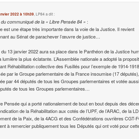
anvier 2022 à 10h39
,
LP84
a dit :
t du communiqué de la « Libre Pensée 84 »
:
e est une étape très importante dans la voie de la Justice. Il revient
nant au Sénat de parachever l’œuvre de justice…
t du 13 janvier 2022 aura sa place dans le Panthéon de la Justice hu
a lumière la plus éclatante. L’Assemblée nationale a adopté la proposi
rtant Réhabilitation collective des Fusillés pour l’exemple de 1914-1918
ée par le Groupe parlementaire de la France insoumise (17 députés)
ée par 44 députés de tous les Groupes parlementaires et votée aussi
putés de tous les Groupes parlementaires…
re Pensée qui a porté nationalement de bout en bout depuis des déce
endication de la Réhabilitation aux cotés de l’UPF, de l’ARAC, de la L
ent de la Paix, de la 4ACG et des Confédérations ouvrières CGT-F
ent à remercier publiquement tous les Députés qui ont voté pour cette 