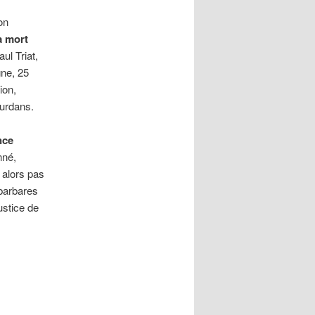
on
a mort
ul Triat,
gne, 25
ion,
ourdans.
nce
nné,
t alors pas
 barbares
justice de