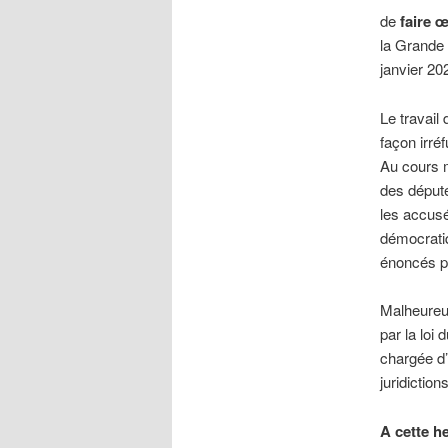
de
faire œ
la Grande 
janvier 20
Le travail
façon irr
Au cours 
des déput
les accusé
démocratiqu
énoncés pa
Malheureus
par la loi
chargée d’
juridiction
A cette h