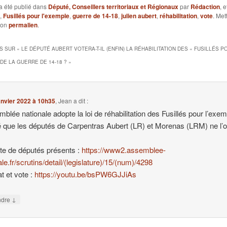
a été publié dans
Député, Conseillers territoriaux et Régionaux
par
Rédaction
, 
,
Fusillés pour l'exemple
,
guerre de 14-18
,
julien aubert
,
réhabilitation
,
vote
. Met
son
permalien
.
S SUR «
LE DÉPUTÉ AUBERT VOTERA-T-IL (ENFIN) LA RÉHABILITATION DES « FUSILLÉS P
 DE LA GUERRE DE 14-18 ?
»
anvier 2022 à 10h35
,
Jean
a dit :
mblée nationale adopte la loi de réhabilitation des Fusillés pour l’exe
 que les députés de Carpentras Aubert (LR) et Morenas (LRM) ne l’o
ote de députés présents :
https://www2.assemblee-
ale.fr/scrutins/detail/(legislature)/15/(num)/4298
t et vote :
https://youtu.be/bsPW6GJJiAs
↓
ndre