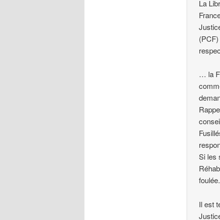
La Lib
France
Justic
(PCF) 
respec
… la F
comme 
demand
Rappel
consei
Fusill
respon
Si les
Réhabi
foulée
Il est
Justic