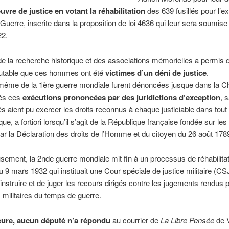
uvre de justice en votant la réhabilitation
des 639 fusillés pour l’
Guerre, inscrite dans la proposition de loi 4636 qui leur sera soumise 
22.
 de la recherche historique et des associations mémorielles a permis d
éfutable que ces hommes ont été
victimes d’un déni de justice
.
même de la 1ère guerre mondiale furent dénoncées jusque dans la 
és ces
exécutions prononcées par des juridictions d’exception
, 
s aient pu exercer les droits reconnus à chaque justiciable dans tout
e, a fortiori lorsqu’il s’agit de la République française fondée sur les
r la Déclaration des droits de l’Homme et du citoyen du 26 août 178
ement, la 2nde guerre mondiale mit fin à un processus de réhabilitat
 du 9 mars 1932 qui instituait une Cour spéciale de justice militaire (C
instruire et de juger les recours dirigés contre les jugements rendus p
s militaires du temps de guerre.
eure, aucun député n’a répondu
au courrier de
La Libre Pensée
de 