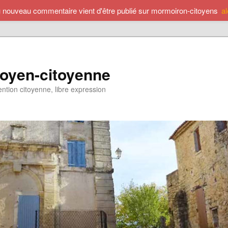
u nouveau commentaire vient d'être publié sur mormoiron-citoyens
a
toyen-citoyenne
ention citoyenne, libre expression