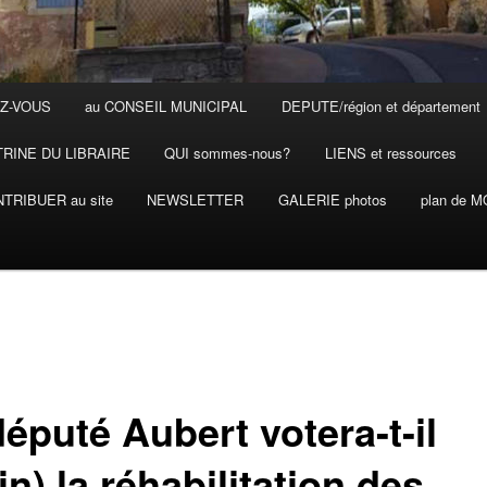
Z-VOUS
au CONSEIL MUNICIPAL
DEPUTE/région et département
TRINE DU LIBRAIRE
QUI sommes-nous?
LIENS et ressources
TRIBUER au site
NEWSLETTER
GALERIE photos
plan de 
éputé Aubert votera-t-il
in) la réhabilitation des