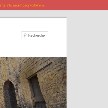
lerte info mormoiron-citoyens
Recherche