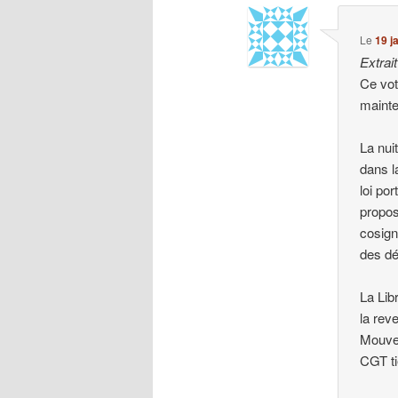
Le
19 j
Extrai
Ce vot
mainte
La nui
dans l
loi po
propos
cosign
des dé
La Lib
la rev
Mouvem
CGT ti