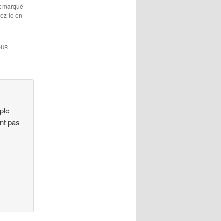
et marqué
tez-le en
OUR
mple
nt pas