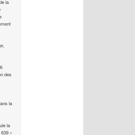
de la
e
e
sement
er,
 6
on des
dans la
ule la
s 639 «