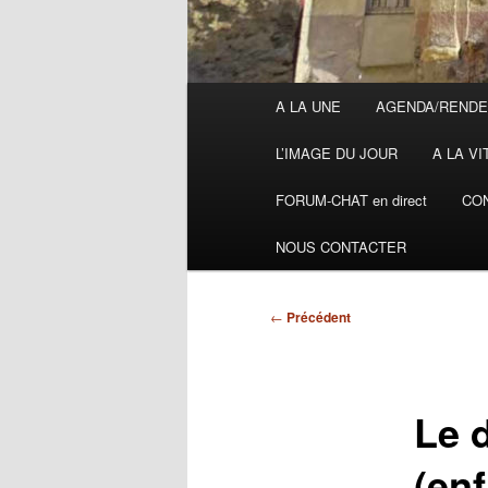
Menu
A LA UNE
AGENDA/RENDE
principal
L’IMAGE DU JOUR
A LA VI
FORUM-CHAT en direct
CON
NOUS CONTACTER
Navigation
←
Précédent
des
articles
Le d
(enf