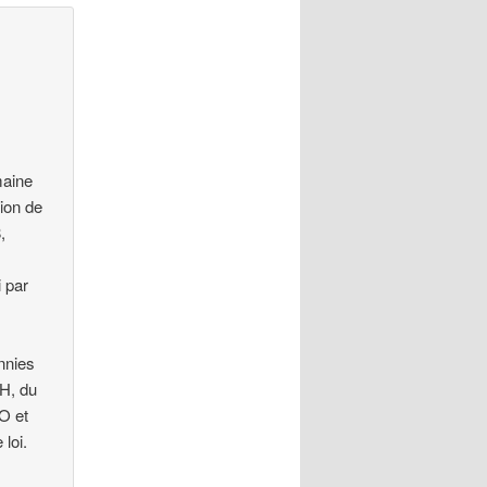
maine
tion de
,
,
 par
nnies
DH, du
O et
loi.