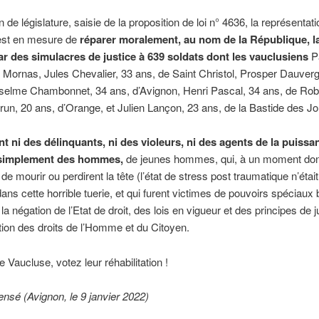
n de législature, saisie de la proposition de loi n° 4636, la représentati
est en mesure de
réparer moralement, au nom de la République, l
r des simulacres de justice à 639 soldats
dont les vauclusiens
Pa
 Mornas, Jules Chevalier, 33 ans, de Saint Christol, Prosper Dauver
nselme Chambonnet, 34 ans, d’Avignon, Henri Pascal, 34 ans, de Rob
un, 20 ans, d’Orange, et Julien Lançon, 23 ans, de la Bastide des J
ent ni des délinquants, ni des violeurs, ni des agents de la puissa
 simplement des hommes,
de jeunes hommes, qui, à un moment do
de mourir ou perdirent la tête (l’état de stress post traumatique n’étai
ans cette horrible tuerie, et qui furent victimes de pouvoirs spéciaux
 la négation de l’Etat de droit, des lois en vigueur et des principes de 
tion des droits de l’Homme et du Citoyen.
 Vaucluse, votez leur réhabilitation !
ensé (Avignon, le 9 janvier 2022)