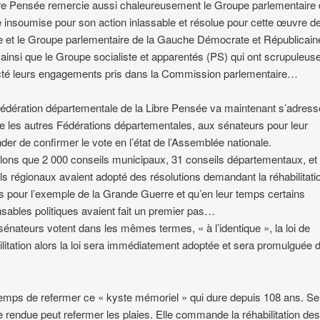
re Pensée remercie aussi chaleureusement le Groupe parlementaire 
 insoumise pour son action inlassable et résolue pour cette œuvre d
e et le Groupe parlementaire de la Gauche Démocrate et Républicain
ainsi que le Groupe socialiste et apparentés (PS) qui ont scrupuleu
té leurs engagements pris dans la Commission parlementaire…
édération départementale de la Libre Pensée va maintenant s’adress
les autres Fédérations départementales, aux sénateurs pour leur
er de confirmer le vote en l’état de l’Assemblée nationale.
ons que 2 000 conseils municipaux, 31 conseils départementaux, et
ls régionaux avaient adopté des résolutions demandant la réhabilitati
és pour l’exemple de la Grande Guerre et qu’en leur temps certains
sables politiques avaient fait un premier pas…
 sénateurs votent dans les mêmes termes, « à l’identique », la loi de
litation alors la loi sera immédiatement adoptée et sera promulguée 
.
 temps de refermer ce « kyste mémoriel » qui dure depuis 108 ans. Se
e rendue peut refermer les plaies. Elle commande la réhabilitation de