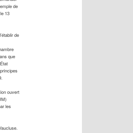
exemple de
le 13
’établir de
Chambre
sans que
 État
 principes
9.
ion ouvert
SJM)
ar les
Vaucluse.