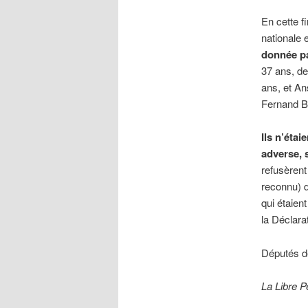
En cette fi
nationale 
donnée pa
37 ans, de
ans, et A
Fernand Br
Ils n’étai
adverse,
refusèrent 
reconnu) d
qui étaient
la Déclara
Députés de
La Libre P