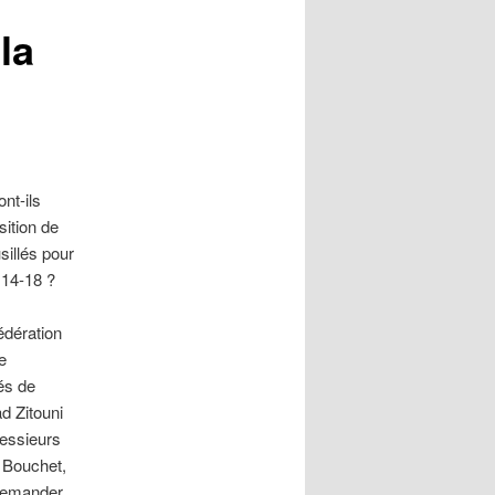
la
nt-ils
sition de
usillés pour
 14-18 ?
édération
e
és de
 Zitouni
Messieurs
 Bouchet,
 demander