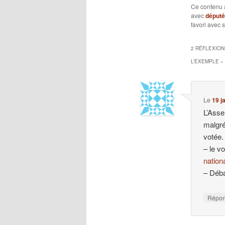
Ce contenu 
avec
député
favori avec 
2 RÉFLEXION
L’EXEMPLE »
Le
19 j
L’Asse
malgré
votée.
– le v
nation
– Déba
Répo