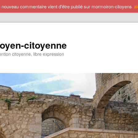
u nouveau commentaire vient d'être publié sur mormoiron-citoyens
a
toyen-citoyenne
ention citoyenne, libre expression