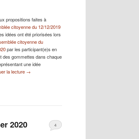
ux propositions faites à
blée citoyenne du 12/12/2019
les idées ont été priorisées lors
semblée citoyenne du
020
par les participant(e)s en
nt des gommettes dans chaque
eprésentant une idée
er la lecture
→
er 2020
4