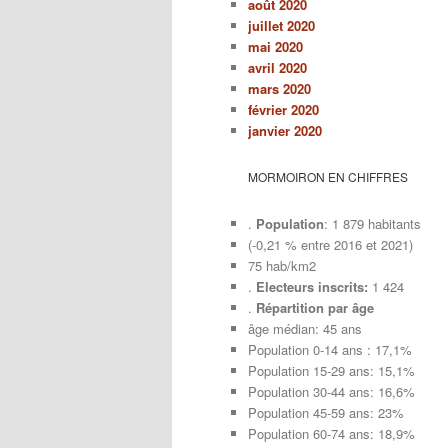
août 2020
juillet 2020
mai 2020
avril 2020
mars 2020
février 2020
janvier 2020
MORMOIRON EN CHIFFRES
.
Population
: 1 879 habitants
(-0,21 % entre 2016 et 2021)
75 hab/km2
.
Electeurs inscrits:
1 424
.
Répartition par âge
âge médian: 45 ans
Population 0-14 ans : 17,1%
Population 15-29 ans: 15,1%
Population 30-44 ans: 16,6%
Population 45-59 ans: 23%
Population 60-74 ans: 18,9%