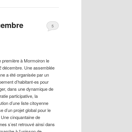
cembre
5
 première à Mormoiron le
12 décembre. Une assemblée
nne a été organisée par un
pement d’habitant-es pour
ger, dans une dynamique de
tie participative, la
ution d’une liste citoyenne
e d’un projet global pour le
. Une cinquantaine de
nes s’est retrouvé ainsi dans
marche à l’unisson de