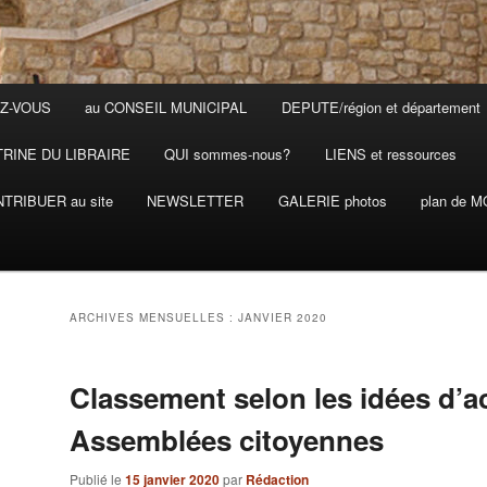
Z-VOUS
au CONSEIL MUNICIPAL
DEPUTE/région et département
TRINE DU LIBRAIRE
QUI sommes-nous?
LIENS et ressources
TRIBUER au site
NEWSLETTER
GALERIE photos
plan de 
ARCHIVES MENSUELLES :
JANVIER 2020
Classement selon les idées d’a
Assemblées citoyennes
Publié le
15 janvier 2020
par
Rédaction