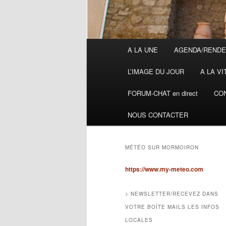
Menu
A LA UNE
AGENDA/RENDE
principal
L’IMAGE DU JOUR
A LA VI
FORUM-CHAT en direct
CON
NOUS CONTACTER
MÉTÉO SUR MORMOIRON
https://www.my-meteo.com
> NEWSLETTER/RECEVEZ DANS
VOTRE BOÎTE MAILS LES INFOS
LOCALES