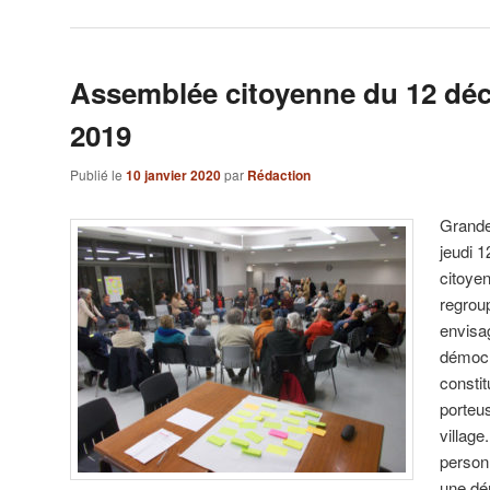
Assemblée citoyenne du 12 dé
2019
Publié le
10 janvier 2020
par
Rédaction
Grande
jeudi 
citoye
regrou
envisa
démocra
constit
porteus
village
person
une dé