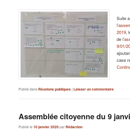
Suite a
l’
assem
2019
, 
de l’
as
9/01/2
ajouta
case r
Continu
Publié dans
Réunions publiques
|
Laisser un commentaire
Assemblée citoyenne du 9 janvi
Publié le
10 janvier 2020
par
Rédaction