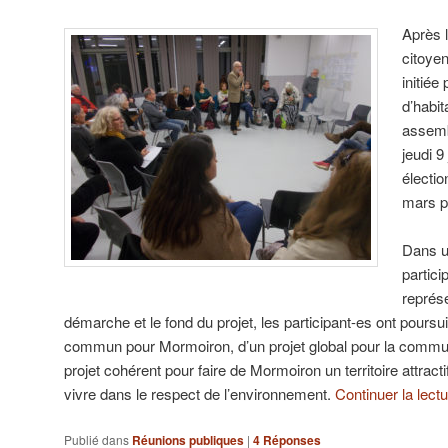
Après 
citoye
initié
d’habi
assemb
jeudi 9
électi
mars p
Dans u
partici
représe
démarche et le fond du projet, les participant-es ont poursui
commun pour Mormoiron, d’un projet global pour la commun
projet cohérent pour faire de Mormoiron un territoire attracti
vivre dans le respect de l’environnement.
Continuer la lect
Publié dans
Réunions publiques
|
4
Réponses