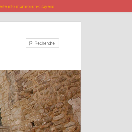
lerte info mormoiron-citoyens
Recherche