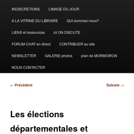
INDISCRETIONS
L’IMAGE DU JOUR
A LA VITRINE DU LIBRAIRE
QUI sommes-nous?
LIENS et ressources
ici ON DISCUTE
FORUM-CHAT en direct
CONTRIBUER au site
NEWSLETTER
GALERIE photos
plan de MORMOIRON
NOUS CONTACTER
Navigation
←
Précédent
Suivant
→
des
articles
Les élections
départementales et