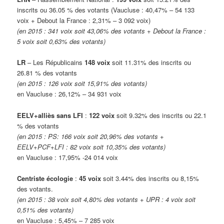
inscrits ou 36.05 % des votants (Vaucluse : 40,47% – 54 133
voix + Debout la France : 2,31% – 3 092 voix)
(en 2015 : 341 voix soit 43,06% des votants + Debout la France :
5 voix soit 0,63% des votants)
LR
– Les Républicains
148 voix
soit 11.31% des inscrits ou
26.81 % des votants
(en 2015 : 126 voix soit 15,91% des votants)
en Vaucluse : 26,12% – 34 931 voix
EELV+alliès sans LFI
:
122 voix
soit 9.32% des inscrits ou 22.1
% des votants
(en 2015 : PS: 166 voix soit 20,96% des votants +
EELV+PCF+LFI : 82 voix soit 10,35% des votants)
en Vaucluse : 17,95% -24 014 voix
Centriste écologie
:
45 voix
soit 3.44% des inscrits ou 8,15%
des votants.
(en 2015 : 38 voix soit 4,80% des votants + UPR : 4 voix soit
0,51% des votants)
en Vaucluse : 5,45% – 7 285 voix