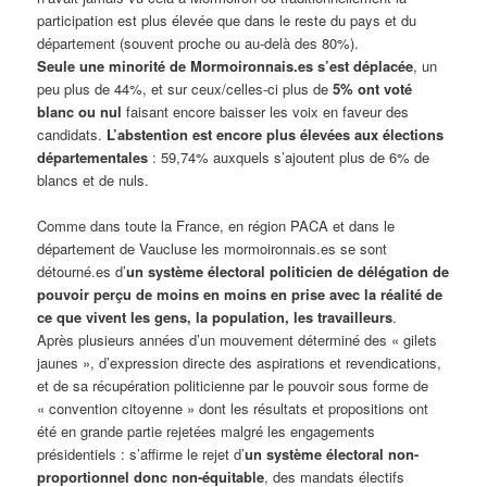
participation est plus élevée que dans le reste du pays et du
département (souvent proche ou au-delà des 80%).
Seule une minorité de Mormoironnais.es s’est déplacée
, un
peu plus de 44%, et sur ceux/celles-ci plus de
5% ont voté
blanc ou nul
faisant encore baisser les voix en faveur des
candidats.
L’abstention est encore plus élevées aux élections
départementales
: 59,74% auxquels s’ajoutent plus de 6% de
blancs et de nuls.
Comme dans toute la France, en région PACA et dans le
département de Vaucluse les mormoironnais.es se sont
détourné.es d’
un système électoral politicien de délégation de
pouvoir perçu de moins en moins en prise avec la réalité de
ce que vivent les gens, la population, les travailleurs
.
Après plusieurs années d’un mouvement déterminé des « gilets
jaunes », d’expression directe des aspirations et revendications,
et de sa récupération politicienne par le pouvoir sous forme de
« convention citoyenne » dont les résultats et propositions ont
été en grande partie rejetées malgré les engagements
présidentiels : s’affirme le rejet d’
un système électoral non-
proportionnel donc non-équitable
, des mandats électifs