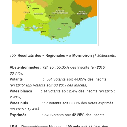
>>> Résultats des « Régionales » à Mormoiron
(1 308inscrits)
Abstentionnistes
: 724 soit
55.35%
des inscrits
(en 2015:
36,74%)
Votants
: 584 votants soit 44.65% des inscrits
(en 2015: 823 votants soit 63,26% des inscrits)
Votes blancs
: 14 votants soit 2.4% des inscrits
(en 2015 :
2,43%)
Votes nuls
: 17 votants soit 3,08% des votes exprimés
(en 2015 : 1,34%)
Exprimés
: 570 votants soit
42.25%
des inscrits
LRN
– Rassemblement National :
199 voix
soit 15.21% des