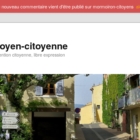
u nouveau commentaire vient d'être publié sur mormoiron-citoyens
a
toyen-citoyenne
ention citoyenne, libre expression