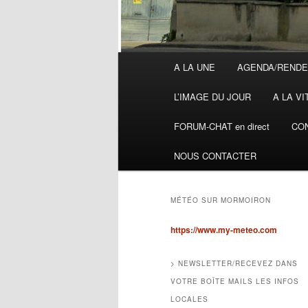
Menu
A LA UNE
AGENDA/RENDE
principal
L’IMAGE DU JOUR
A LA VI
FORUM-CHAT en direct
CON
NOUS CONTACTER
MÉTÉO SUR MORMOIRON
https://www.my-meteo.com
> NEWSLETTER/RECEVEZ DANS
VOTRE BOÎTE MAILS LES INFOS
LOCALES