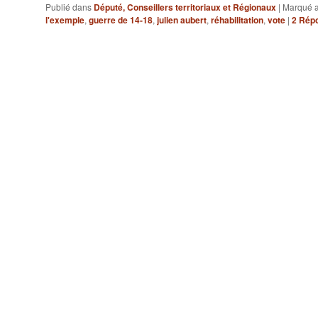
Publié dans
Député, Conseillers territoriaux et Régionaux
|
Marqué 
l'exemple
,
guerre de 14-18
,
julien aubert
,
réhabilitation
,
vote
|
2
Rép