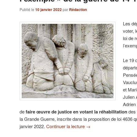
Publié le
10 janvier 2022
par
Rédaction
Les dé
voter, 
loi de 
l’exemp
Le 19 
départ
Pensée
Vauclu
et Mar
Julien
Adrien
de
faire œuvre de justice en votant la réhabilitation
des 
la Grande Guerre, inscrite dans la proposition de loi 4636 q
janvier 2022.
Continuer la lecture
→