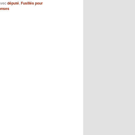
avec
député
,
Fusillés pour
onses