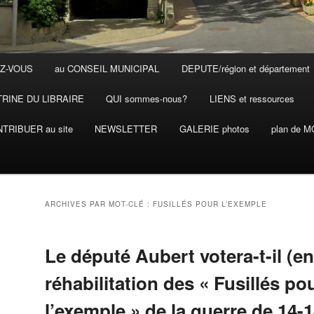
Z-VOUS
au CONSEIL MUNICIPAL
DEPUTE/région et département
TRINE DU LIBRAIRE
QUI sommes-nous?
LIENS et ressources
TRIBUER au site
NEWSLETTER
GALERIE photos
plan de 
ARCHIVES PAR MOT-CLÉ :
FUSILLÉS POUR L’EXEMPLE
Le député Aubert votera-t-il (enf
réhabilitation des « Fusillés po
l’exemple » de la guerre de 14-1