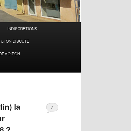
INDISCRETIONS
ici ON DISCUTE
MORMOIRON
in) la
2
ur
8 ?