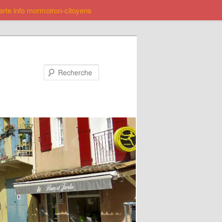
lerte info mormoiron-citoyens
Recherche