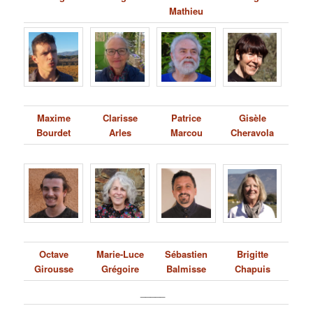
Mathieu
Maxime
Clarisse
Patrice
Gisèle
Bourdet
Arles
Marcou
Cheravola
Octave
Marie-Luce
Sébastien
Brigitte
Girousse
Grégoire
Balmisse
Chapuis
_____