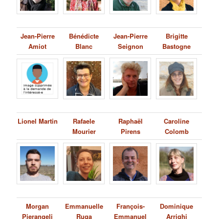
Jean-Pierre
Bénédicte
Jean-Pierre
Brigitte
Amiot
Blanc
Seignon
Bastogne
Lionel Martin
Rafaele
Raphaël
Caroline
Mourier
Pirens
Colomb
Morgan
Emmanuelle
François-
Dominique
Pierangeli
Ruga
Emmanuel
Arrighi