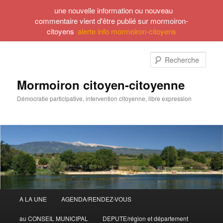
une nouvelle information ou nouveau
commentaire vient d'être publié sur mormoiron-
citoyens
alerte info mormoiron-citoyens
Aller
Aller
au
au
Rech
contenu
contenu
principal
secondaire
Mormoiron citoyen-citoyenne
Démocratie participative, intervention citoyenne, libre expression
Menu
A LA UNE
AGENDA/RENDEZ-VOUS
principal
au CONSEIL MUNICIPAL
DEPUTE/région et département