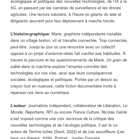
écologiques et politiques des nouvelles technologies, de l’IA à la
5G, en passant par les caméras de surveillance et les drones
agricoles. Une lecture salutaire, à l’heure où géants du web et
dirigeants œuvrent pour leur déploiement à marche forcée.
L’histoire-graphique
: Marie, graphiste indépendante installée
dans un village breton, vit et travaille connectée. Trop connectée,
peut-être. Jusqu’au jour où une rencontre avec un collectif
opposé à un projet d’antenne-relais fait vaciller ses habitudes. À
travers le parcours et les questionnements de Marie,
Un grain de
sable dans la machine
explore l’emprise concrète des
technologies sur nos vies, ainsi que leurs conséquences
sociales, écologiques et politiques. Portée par un dessin au
crayon tout en nuances, cette fiction documentaire invite à
repenser nos liens au numérique.
L’auteur
: Journaliste indépendant, collaborateur de
Libération
,
Le
Monde
,
Reporterre
,
RFI
ou encore
France Culture
, Nicolas Celnik
s’est imposé comme une voix reconnue de la critique des
nouvelles technologies et de l’écologie politique. Il est le co-
auteur de
Techno-luttes
(Seuil, 2022) et de
Les assoiffeurs
(Les
liens qui libèrent, 2026). Portrait : Jordan Gamaire