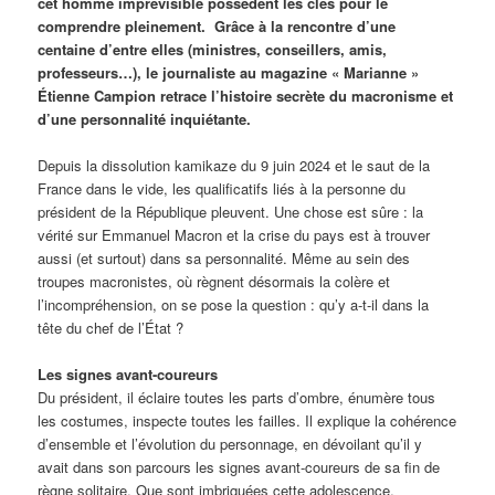
cet homme imprévisible possèdent les clés pour le
comprendre pleinement. Grâce à la rencontre d’une
centaine d’entre elles (ministres, conseillers, amis,
professeurs…), le journaliste au magazine « Marianne »
Étienne Campion retrace l’histoire secrète du macronisme et
d’une personnalité inquiétante.
Depuis la dissolution kamikaze du 9 juin 2024 et le saut de la
France dans le vide, les qualificatifs liés à la personne du
président de la République pleuvent. Une chose est sûre : la
vérité sur Emmanuel Macron et la crise du pays est à trouver
aussi (et surtout) dans sa personnalité. Même au sein des
troupes macronistes, où règnent désormais la colère et
l’incompréhension, on se pose la question : qu’y a-t-il dans la
tête du chef de l’État ?
Les signes avant-coureurs
Du président, il éclaire toutes les parts d’ombre, énumère tous
les costumes, inspecte toutes les failles. Il explique la cohérence
d’ensemble et l’évolution du personnage, en dévoilant qu’il y
avait dans son parcours les signes avant-coureurs de sa fin de
règne solitaire. Que sont imbriquées cette adolescence,