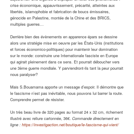
crise économique, appauvrissement, précarité, atteintes aux
libertés, islamophobie et fabrication de boucs émissaires,
génocide en Palestine, montée de la Chine et des BRICS,
multiples guerres…
Derrière bien des évènements en apparence épars se dessine
alors une stratégie mise en oeuvre par les États-Unis (institutions
et forces économico-politiques) pour maintenir leur domination
sur le monde: construire une Internationale fasciste en Europe
qui agirait pleinement dans ce sens. Et pourrait déboucher vers
une 3ème guerre mondiale. Y parviendront-ils tant la peur pourrait
nous paralyser?
Mais S.Bouamama apporte un message d’espoir. Il démontre que
le fascisme n’est pas inévitable, nous pouvons lui barrer la route.
Comprendre permet de résister.
Un très beau livre de 320 pages au format 24 x 32 cm, richement
illustré avec reliure cartonnée, 36€.
Commande directement en
ligne :
https://investigaction.net/boutique/le-fascisme-qui-vient/