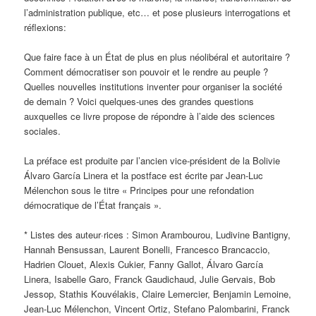
l’administration publique, etc… et pose plusieurs interrogations et
réflexions:
Que faire face à un État de plus en plus néolibéral et autoritaire ?
Comment démocratiser son pouvoir et le rendre au peuple ?
Quelles nouvelles institutions inventer pour organiser la société
de demain ? Voici quelques-unes des grandes questions
auxquelles ce livre propose de répondre à l’aide des sciences
sociales.
La préface est produite par l’ancien vice-président de la Bolivie
Álvaro García Linera et la postface est écrite par Jean-Luc
Mélenchon sous le titre « Principes pour une refondation
démocratique de l’État français ».
* Listes des auteur·rices : Simon Arambourou, Ludivine Bantigny,
Hannah Bensussan, Laurent Bonelli, Francesco Brancaccio,
Hadrien Clouet, Alexis Cukier, Fanny Gallot, Álvaro García
Linera, Isabelle Garo, Franck Gaudichaud, Julie Gervais, Bob
Jessop, Stathis Kouvélakis, Claire Lemercier, Benjamin Lemoine,
Jean-Luc Mélenchon, Vincent Ortiz, Stefano Palombarini, Franck