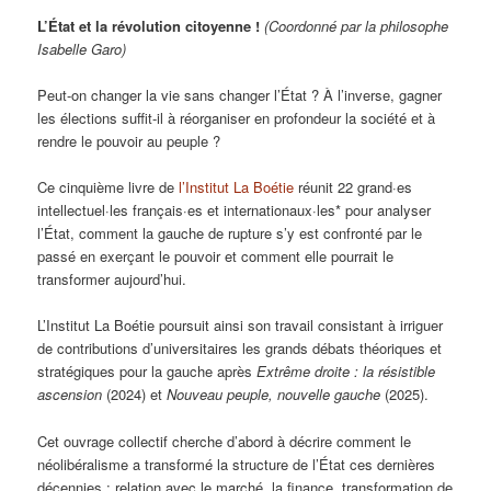
L’État et la révolution citoyenne !
(Coordonné par la philosophe
Isabelle Garo)
Peut-on changer la vie sans changer l’État ? À l’inverse, gagner
les élections suffit-il à réorganiser en profondeur la société et à
rendre le pouvoir au peuple ?
Ce cinquième livre de
l’Institut La Boétie
réunit 22 grand·es
intellectuel·les français·es et internationaux·les* pour analyser
l’État, comment la gauche de rupture s’y est confronté par le
passé en exerçant le pouvoir et comment elle pourrait le
transformer aujourd’hui.
L’Institut La Boétie poursuit ainsi son travail consistant à irriguer
de contributions d’universitaires les grands débats théoriques et
stratégiques pour la gauche après
Extrême droite : la résistible
ascension
(2024) et
Nouveau peuple, nouvelle gauche
(2025).
Cet ouvrage collectif cherche d’abord à décrire comment le
néolibéralisme a transformé la structure de l’État ces dernières
décennies : relation avec le marché, la finance, transformation de