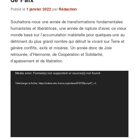
Publié le
1 janvier 2022
par
Rédaction
Souhaitons-nous une année de transformations fondamentales
humanistes et libératrices, une année de rupture d’avec ce vieux
monde basé sur l’accumulation matérielle pour quelques-uns au
détriment du plus grand nombre qui détruit le vivant sur Terre et
génère conflits, exils et misères. Un année donc de Joie
retrouvée, d’Harmonie, de Coopération et Solidarité,
d’apaisement et de libération.
Lecteur
Media error: Format(s) not supported or source(s) not found
vidéo
Télécharger le fichier: https://videos.ehs-france.org/videos/873/720p.mp4?_=1