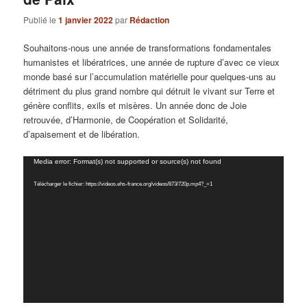
Publié le
1 janvier 2022
par
Rédaction
Souhaitons-nous une année de transformations fondamentales
humanistes et libératrices, une année de rupture d’avec ce vieux
monde basé sur l’accumulation matérielle pour quelques-uns au
détriment du plus grand nombre qui détruit le vivant sur Terre et
génère conflits, exils et misères. Un année donc de Joie
retrouvée, d’Harmonie, de Coopération et Solidarité,
d’apaisement et de libération.
Lecteur
Media error: Format(s) not supported or source(s) not found
vidéo
Télécharger le fichier: https://videos.ehs-france.org/videos/873/720p.mp4?_=1