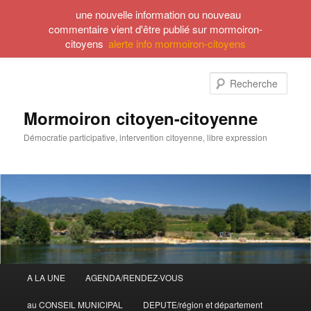
une nouvelle information ou nouveau
commentaire vient d'être publié sur mormoiron-
citoyens
alerte info mormoiron-citoyens
Aller
Aller
au
au
Rech
contenu
contenu
principal
secondaire
Mormoiron citoyen-citoyenne
Démocratie participative, intervention citoyenne, libre expression
Menu
A LA UNE
AGENDA/RENDEZ-VOUS
principal
au CONSEIL MUNICIPAL
DEPUTE/région et département