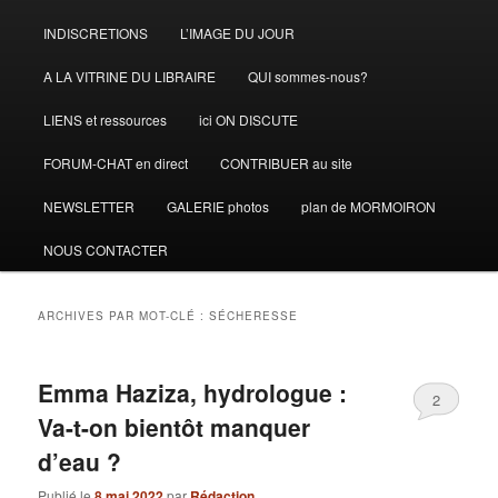
INDISCRETIONS
L’IMAGE DU JOUR
A LA VITRINE DU LIBRAIRE
QUI sommes-nous?
LIENS et ressources
ici ON DISCUTE
FORUM-CHAT en direct
CONTRIBUER au site
NEWSLETTER
GALERIE photos
plan de MORMOIRON
NOUS CONTACTER
ARCHIVES PAR MOT-CLÉ :
SÉCHERESSE
Emma Haziza, hydrologue :
2
Va-t-on bientôt manquer
d’eau ?
Publié le
8 mai 2022
par
Rédaction