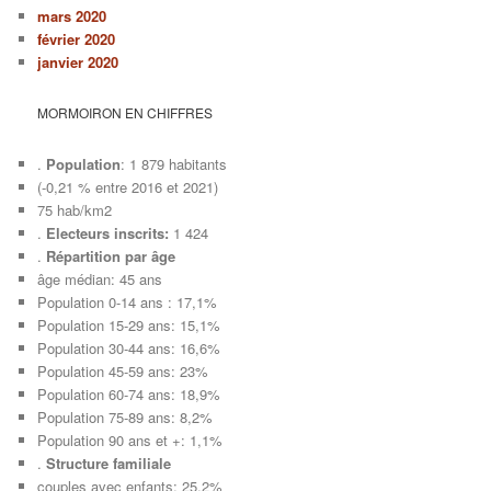
mars 2020
février 2020
janvier 2020
MORMOIRON EN CHIFFRES
.
Population
: 1 879 habitants
(-0,21 % entre 2016 et 2021)
75 hab/km2
.
Electeurs inscrits:
1 424
.
Répartition par âge
âge médian: 45 ans
Population 0-14 ans : 17,1%
Population 15-29 ans: 15,1%
Population 30-44 ans: 16,6%
Population 45-59 ans: 23%
Population 60-74 ans: 18,9%
Population 75-89 ans: 8,2%
Population 90 ans et +: 1,1%
.
Structure familiale
couples avec enfants: 25,2%