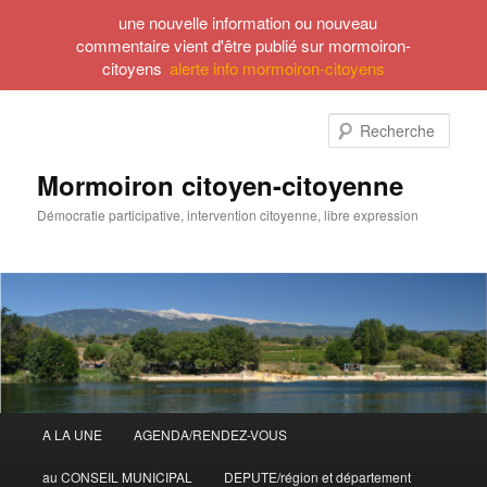
une nouvelle information ou nouveau
commentaire vient d'être publié sur mormoiron-
citoyens
alerte info mormoiron-citoyens
Aller
Aller
au
au
Rech
contenu
contenu
principal
secondaire
Mormoiron citoyen-citoyenne
Démocratie participative, intervention citoyenne, libre expression
Menu
A LA UNE
AGENDA/RENDEZ-VOUS
principal
au CONSEIL MUNICIPAL
DEPUTE/région et département