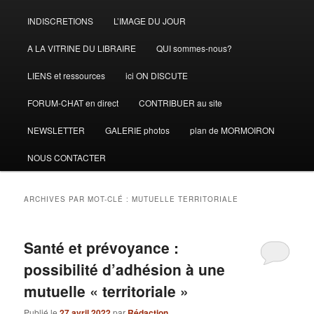
INDISCRETIONS
L’IMAGE DU JOUR
A LA VITRINE DU LIBRAIRE
QUI sommes-nous?
LIENS et ressources
ici ON DISCUTE
FORUM-CHAT en direct
CONTRIBUER au site
NEWSLETTER
GALERIE photos
plan de MORMOIRON
NOUS CONTACTER
ARCHIVES PAR MOT-CLÉ :
MUTUELLE TERRITORIALE
Santé et prévoyance :
possibilité d’adhésion à une
mutuelle « territoriale »
Publié le
27 avril 2022
par
Rédaction