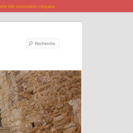
lerte info mormoiron-citoyens
Recherche