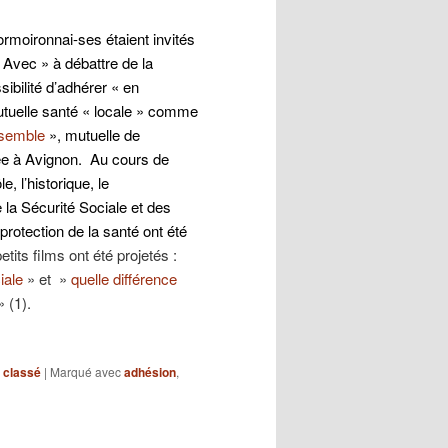
rmoironnai-ses étaient invités
« Avec » à débattre de la
sibilité d’adhérer « en
tuelle santé « locale » comme
semble
», mutuelle de
tée à Avignon.
Au cours de
le, l’historique, le
 la Sécurité Sociale et des
 protection de la santé ont été
tits films ont été projetés :
iale
» et »
quelle différence
 (1).
 classé
|
Marqué avec
adhésion
,