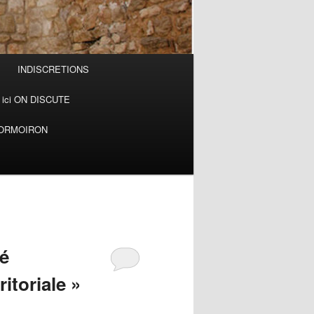
INDISCRETIONS
ici ON DISCUTE
MORMOIRON
té
itoriale »