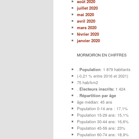
août 2020
juillet 2020
mai 2020
avril 2020
mars 2020
février 2020
janvier 2020
MORMOIRON EN CHIFFRES
.
Population
: 1 879 habitants
(-0,21 % entre 2016 et 2021)
75 hab/km2
.
Electeurs inscrits:
1 424
.
Répartition par âge
âge médian: 45 ans
Population 0-14 ans : 17,1%
Population 15-29 ans: 15,1%
Population 30-44 ans: 16,6%
Population 45-59 ans: 23%
Population 60-74 ans: 18,9%