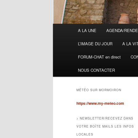
Menu
A LA UNE
AGENDA/RENDE
principal
L’IMAGE DU JOUR
A LA VI
FORUM-CHAT en direct
CON
NOUS CONTACTER
MÉTÉO SUR MORMOIRON
https://www.my-meteo.com
> NEWSLETTER/RECEVEZ DANS
VOTRE BOÎTE MAILS LES INFOS
LOCALES