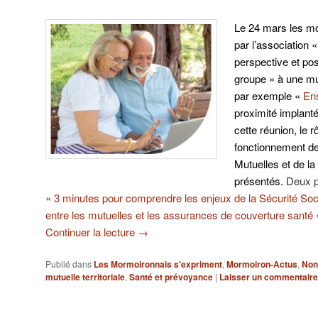
Le 24 mars les mo
par l’association 
perspective et pos
groupe » à une mu
par exemple «
En
proximité implan
cette réunion, le rô
fonctionnement de
Mutuelles et de la
présentés.
Deux pe
«
3 minutes pour comprendre les enjeux de la Sécurité Soc
entre les mutuelles et les assurances de couverture santé
»
Continuer la lecture
→
Publié dans
Les Mormoironnais s'expriment
,
Mormoiron-Actus
,
Non
mutuelle territoriale
,
Santé et prévoyance
|
Laisser un commentaire