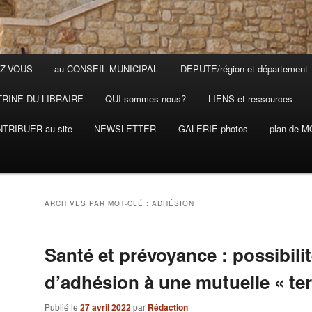
Z-VOUS
au CONSEIL MUNICIPAL
DEPUTE/région et département
TRINE DU LIBRAIRE
QUI sommes-nous?
LIENS et ressources
TRIBUER au site
NEWSLETTER
GALERIE photos
plan de 
ARCHIVES PAR MOT-CLÉ :
ADHÉSION
Santé et prévoyance : possibili
d’adhésion à une mutuelle « terr
Publié le
27 avril 2022
par
Rédaction