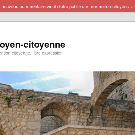
u nouveau commentaire vient d'être publié sur mormoiron-citoyens
a
toyen-citoyenne
ention citoyenne, libre expression