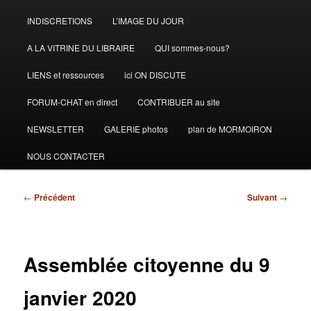
INDISCRETIONS
L’IMAGE DU JOUR
A LA VITRINE DU LIBRAIRE
QUI sommes-nous?
LIENS et ressources
ici ON DISCUTE
FORUM-CHAT en direct
CONTRIBUER au site
NEWSLETTER
GALERIE photos
plan de MORMOIRON
NOUS CONTACTER
Navigation
←
Précédent
Suivant
→
des
articles
Assemblée citoyenne du 9
janvier 2020