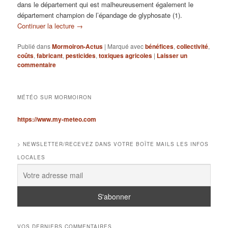
dans le département qui est malheureusement également le
département champion de l’épandage de glyphosate (1).
Continuer la lecture
→
Publié dans
Mormoiron-Actus
|
Marqué avec
bénéfices
,
collectivité
,
coûts
,
fabricant
,
pesticides
,
toxiques agricoles
|
Laisser un
commentaire
MÉTÉO SUR MORMOIRON
https://www.my-meteo.com
> NEWSLETTER/RECEVEZ DANS VOTRE BOÎTE MAILS LES INFOS
LOCALES
VOS DERNIERS COMMENTAIRES