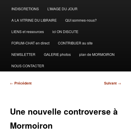
INDISCRETIONS
L’IMAGE DU JOUR
A LA VITRINE DU LIBRAIRE
QUI sommes-nous?
LIENS et ressources
ici ON DISCUTE
FORUM-CHAT en direct
CONTRIBUER au site
NEWSLETTER
GALERIE photos
plan de MORMOIRON
NOUS CONTACTER
Navigation
←
Précédent
Suivant
→
des
articles
Une nouvelle controverse à
Mormoiron