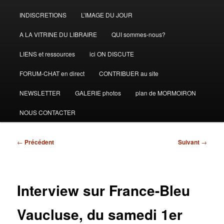
INDISCRETIONS
L’IMAGE DU JOUR
A LA VITRINE DU LIBRAIRE
QUI sommes-nous?
LIENS et ressources
ici ON DISCUTE
FORUM-CHAT en direct
CONTRIBUER au site
NEWSLETTER
GALERIE photos
plan de MORMOIRON
NOUS CONTACTER
Navigation
←
Précédent
Suivant
→
des
articles
Interview sur France-Bleu
Vaucluse, du samedi 1er