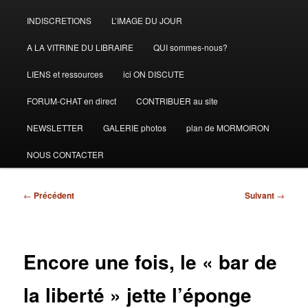
INDISCRETIONS
L’IMAGE DU JOUR
A LA VITRINE DU LIBRAIRE
QUI sommes-nous?
LIENS et ressources
ici ON DISCUTE
FORUM-CHAT en direct
CONTRIBUER au site
NEWSLETTER
GALERIE photos
plan de MORMOIRON
NOUS CONTACTER
Navigation
←
Précédent
Suivant
→
des
articles
Encore une fois, le « bar de
la liberté » jette l’éponge