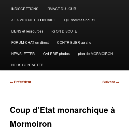
INDISCRETIONS
L’IMAGE DU JOUR
A LA VITRINE DU LIBRAIRE
QUI sommes-nous?
LIENS et ressources
ici ON DISCUTE
FORUM-CHAT en direct
CONTRIBUER au site
NEWSLETTER
GALERIE photos
plan de MORMOIRON
NOUS CONTACTER
Navigation
←
Précédent
Suivant
→
des
articles
Coup d’Etat monarchique à
Mormoiron