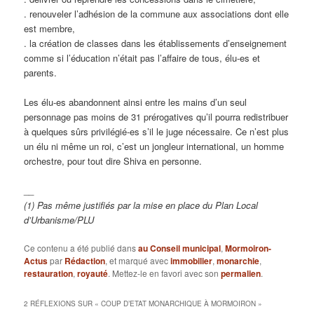
. renouveler l’adhésion de la commune aux associations dont elle
est membre,
. la création de classes dans les établissements d’enseignement
comme si l’éducation n’était pas l’affaire de tous, élu-es et
parents.
Les élu-es abandonnent ainsi entre les mains d’un seul
personnage pas moins de 31 prérogatives qu’il pourra redistribuer
à quelques sûrs privilégié-es s’il le juge nécessaire. Ce n’est plus
un élu ni même un roi, c’est un jongleur international, un homme
orchestre, pour tout dire Shiva en personne.
__
(1) Pas même justifiés par la mise en place du Plan Local
d’Urbanisme/PLU
Ce contenu a été publié dans
au Conseil municipal
,
Mormoiron-
Actus
par
Rédaction
, et marqué avec
immobilier
,
monarchie
,
restauration
,
royauté
. Mettez-le en favori avec son
permalien
.
2 RÉFLEXIONS SUR «
COUP D’ETAT MONARCHIQUE À MORMOIRON
»