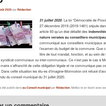
août 2020
par
Rédaction
31 juillet 2020
. La loi “Démocratie de Proxi
27 décembre 2019 (2019-1461) stipule dan
article 93 qu’un état détaillé des
indemnités
nature versées au conseillers municipa
communiqué aux conseillers municipaux a
l’examen du budget de la commune. Que ce
titre de tout mandat, fonction, et au sein de f
u syndicat communaux ou inter-communaux. Ce n’est pas le cas à M
 maire s’affranchit de cette obligation légale et ne communique pas c
Dans cette situation les élu-es d’Imagine-Mormoiron ont refusé d’ava
du du conseil municipal du 31 juillet 2020.
a été publié dans
au Conseil municipal
par
Rédaction
. Mettez-le en favori avec s
er un commentaire