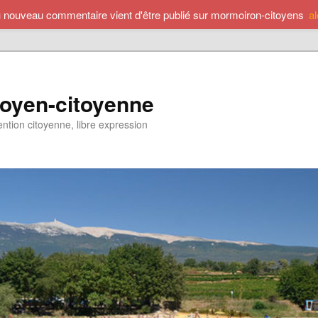
u nouveau commentaire vient d'être publié sur mormoiron-citoyens
a
toyen-citoyenne
ention citoyenne, libre expression