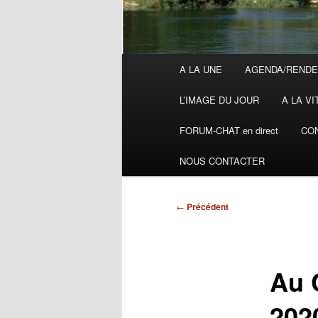
Menu
A LA UNE
AGENDA/RENDE
principal
L’IMAGE DU JOUR
A LA VI
FORUM-CHAT en direct
CON
NOUS CONTACTER
Navigation
←
Précédent
des
articles
Au 
202