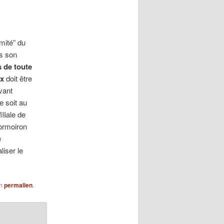
mité” du
s son
 de toute
ux
doit être
vant
 soit au
iliale de
ormoiron
e
liser le
on
permalien
.