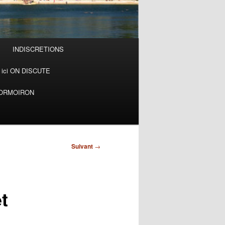
INDISCRETIONS
ici ON DISCUTE
MORMOIRON
Suivant
→
t