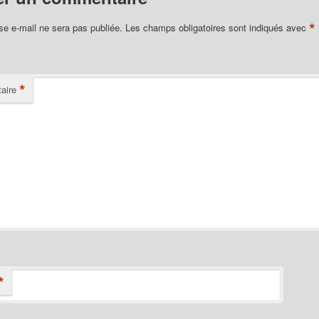
*
se e-mail ne sera pas publiée.
Les champs obligatoires sont indiqués avec
*
aire
*