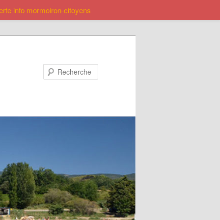
lerte info mormoiron-citoyens
Recherche