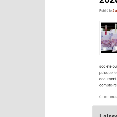
Publié le
2 
société o
puisque le
document. 
compte-ren
Ce contenu 
Laiss