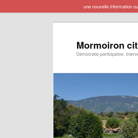
une nouvelle information o
Aller
au
contenu
principal
Mormoiron ci
Démocratie participative, interv