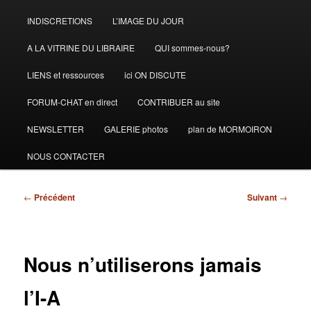
INDISCRETIONS
L’IMAGE DU JOUR
A LA VITRINE DU LIBRAIRE
QUI sommes-nous?
LIENS et ressources
ici ON DISCUTE
FORUM-CHAT en direct
CONTRIBUER au site
NEWSLETTER
GALERIE photos
plan de MORMOIRON
NOUS CONTACTER
Navigation
←
Précédent
Suivant
→
des
articles
Nous n’utiliserons jamais
l’I-A