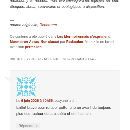
rédaction y ait recours, mais elle privilégiera les logiciels les plus
éthiques, libres, souverains et écologiques à disposition.
__
source originelle;
Reporterre
Ce contenu a été publié dans
Les Mormoironnais s'expriment
,
Mormoiron-Actus
,
Non classé
par
Rédaction
. Mettez-le en favori
avec son
permalien
.
UNE RÉFLEXION SUR «
NOUS N’UTILISERONS JAMAIS L’I-A
»
Le
6 juin 2026 à 10h56
,
Josyane
a dit :
Enfin! bravo pour refuser cette fuite en avant du toujours
plus destructeur de la planète et de l’humain.
↓
Répondre