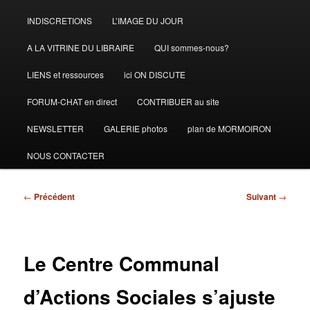
INDISCRETIONS
L’IMAGE DU JOUR
A LA VITRINE DU LIBRAIRE
QUI sommes-nous?
LIENS et ressources
ici ON DISCUTE
FORUM-CHAT en direct
CONTRIBUER au site
NEWSLETTER
GALERIE photos
plan de MORMOIRON
NOUS CONTACTER
Navigation
←
Précédent
Suivant
→
des
articles
Le Centre Communal
d’Actions Sociales s’ajuste