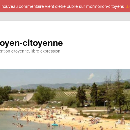
u nouveau commentaire vient d'être publié sur mormoiron-citoyens
a
toyen-citoyenne
ention citoyenne, libre expression