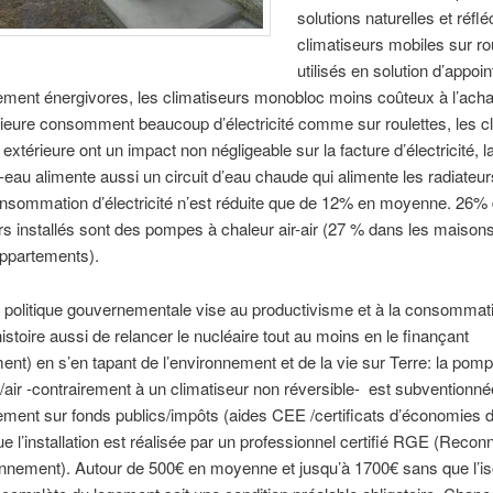
solutions naturelles et réflé
climatiseurs mobiles sur ro
utilisés en solution d’appoin
rement énergivores, les climatiseurs monobloc moins coûteux à l’acha
rieure consomment beaucoup d’électricité comme sur roulettes, les c
 extérieure ont un impact non négligeable sur la facture d’électricité, 
r-eau alimente aussi un circuit d’eau chaude qui alimente les radiateur
onsommation d’électricité n’est réduite que de 12% en moyenne. 26%
rs installés sont des pompes à chaleur air-air (27 % dans les maison
appartements).
politique gouvernementale vise au productivisme et à la consommat
histoire aussi de relancer le nucléaire tout au moins en le finançant
nt) en s’en tapant de l’environnement et de la vie sur Terre: la pom
r/air -contrairement à un climatiseur non réversible- est subventionné
lement sur fonds publics/impôts (aides CEE /certificats d’économies d
ue l’installation est réalisée par un professionnel certifié RGE (Recon
onnement). Autour de 500€ en moyenne et jusqu’à 1700€ sans que l’is