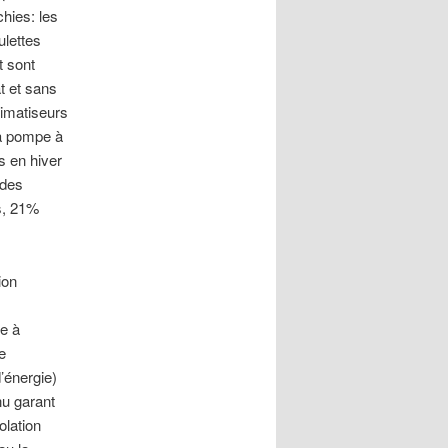
chies: les
ulettes
t sont
t et sans
limatiseurs
la pompe à
s en hiver
 des
s, 21%
ion
pe à
e
’énergie)
nu garant
olation