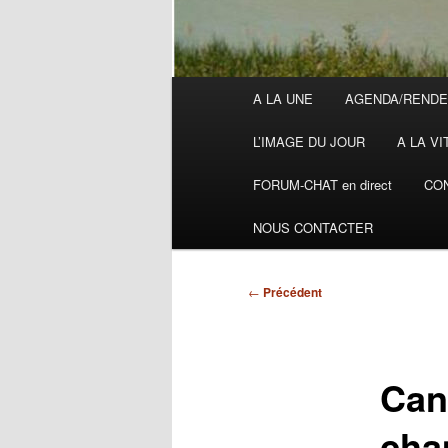
Menu
A LA UNE
AGENDA/RENDE
principal
L’IMAGE DU JOUR
A LA VI
FORUM-CHAT en direct
CON
NOUS CONTACTER
Navigation
←
Précédent
des
articles
Cani
cha