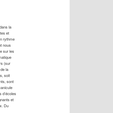
dans la
tes et
un rythme
nt nous
e sur les
matique
rs (sur
 de la
s, soit
nts, sont
canicule
s d’écoles
nants et
ux. Du