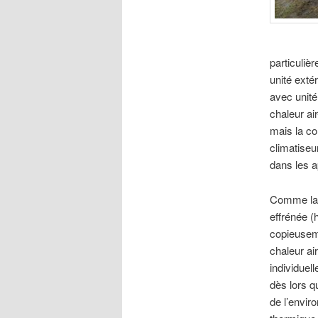
particuliè
unité exté
avec unité
chaleur ai
mais la c
climatiseu
dans les 
Comme la 
effrénée (
copieuseme
chaleur ai
individuel
dès lors q
de l’envir