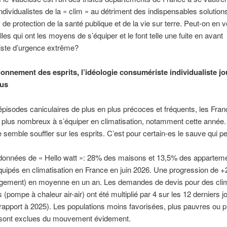
individualistes de la « clim » au détriment des indispensables solution
 de protection de la santé publique et de la vie sur terre. Peut-on en v
lles qui ont les moyens de s’équiper et le font telle une fuite en avant
ste d’urgence extrême?
ionnement des esprits, l’idéologie consumériste individualiste jo
ous
pisodes caniculaires de plus en plus précoces et fréquents, les Fran
 plus nombreux à s’équiper en climatisation, notamment cette année.
 semble souffler sur les esprits. C’est pour certain-es le sauve qui p
 données de « Hello watt »: 28% des maisons et 13,5% des appartem
quipés en climatisation en France en juin 2026. Une progression de +
ogement) en moyenne en un an. Les demandes de devis pour des clim
 (pompe à chaleur air-air) ont été multiplié par 4 sur les 12 derniers j
rapport à 2025). Les populations moins favorisées, plus pauvres ou p
 sont exclues du mouvement évidement.