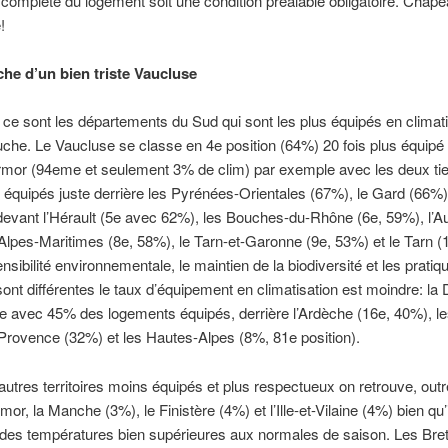
complète du logement soit une condition préalable obligatoire. Chape
!
he d’un bien triste Vaucluse
ce sont les départements du Sud qui sont les plus équipés en climati
he. Le Vaucluse se classe en 4e position (64%) 20 fois plus équipé 
rmor (94eme et seulement 3% de clim) par exemple avec les deux ti
équipés juste derrière les Pyrénées-Orientales (67%), le Gard (66%) 
devant l’Hérault (5e avec 62%), les Bouches-du-Rhône (6e, 59%), l’A
Alpes-Maritimes (8e, 58%), le Tarn-et-Garonne (9e, 53%) et le Tarn 
ensibilité environnementale, le maintien de la biodiversité et les pratiq
sont différentes le taux d’équipement en climatisation est moindre: l
 avec 45% des logements équipés, derrière l’Ardèche (16e, 40%), le
rovence (32%) et les Hautes-Alpes (8%, 81e position).
autres territoires moins équipés et plus respectueux on retrouve, outr
or, la Manche (3%), le Finistère (4%) et l’Ille-et-Vilaine (4%) bien qu’
 des températures bien supérieures aux normales de saison. Les Bre