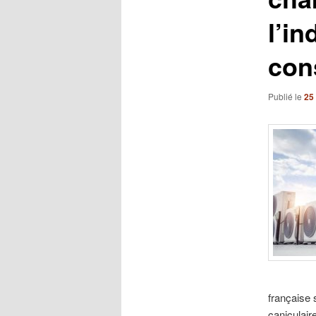
l’in
con
Publié le
25 
française 
caniculair