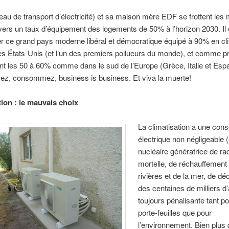
u de transport d’électricité) et sa maison mère EDF se frottent les 
ers un taux d’équipement des logements de 50% à l’horizon 2030. Il
er ce grand pays moderne libéral et démocratique équipé à 90% en cli
es États-Unis (et l’un des premiers pollueurs du monde), et comme p
nt les 50 à 60% comme dans le sud de l’Europe (Grèce, Italie et Esp
, consommez, business is business. Et viva la muerte!
tion : le mauvais choix
La climatisation a une co
électrique non négligeable
nucléaire génératrice de rad
mortelle, de réchauffement
rivières et de la mer, de dé
des centaines de milliers d
toujours pénalisante tant po
porte-feuilles que pour
l’environnement. Bien plus 