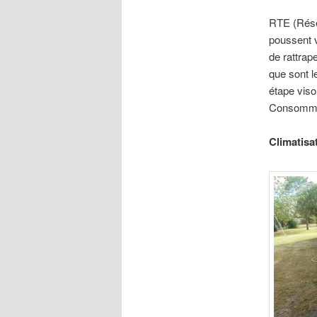
RTE (Résea
poussent v
de rattrap
que sont l
étape viso
Consommez
Climatisa