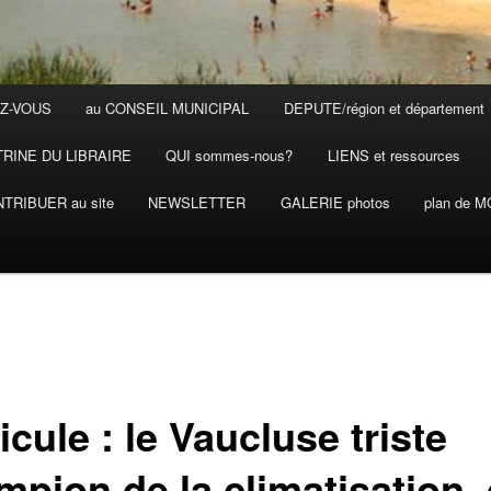
Z-VOUS
au CONSEIL MUNICIPAL
DEPUTE/région et département
TRINE DU LIBRAIRE
QUI sommes-nous?
LIENS et ressources
TRIBUER au site
NEWSLETTER
GALERIE photos
plan de 
cule : le Vaucluse triste
mpion de la climatisation,