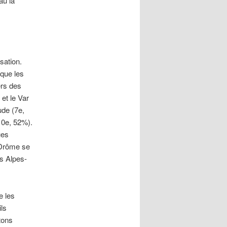
au la
sation.
que les
ers des
et le Var
ude (7e,
(10e, 52%).
ues
a Drôme se
s Alpes-
e les
ils
tons