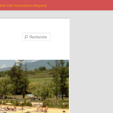
lerte info mormoiron-citoyens
Recherche