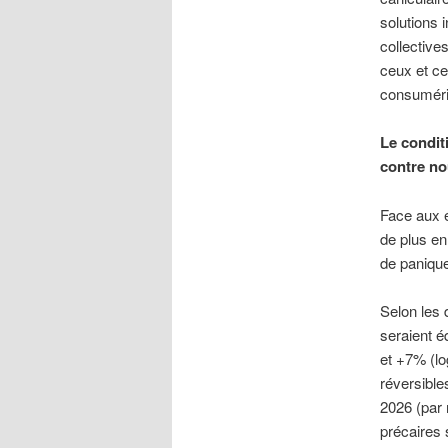
solutions 
collectives
ceux et ce
consuméri
Le condit
contre n
Face aux é
de plus en
de panique
Selon les
seraient é
et +7% (l
réversibles
2026 (par 
précaires