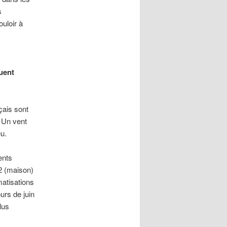
s
ouloir à
uent
çais sont
 Un vent
eu.
ents
2 (maison)
atisations
ours de juin
lus