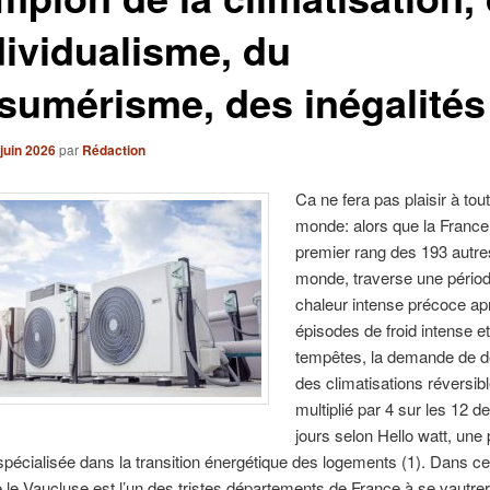
dividualisme, du
sumérisme, des inégalités
juin 2026
par
Rédaction
Ca ne fera pas plaisir à tout
monde: alors que la France
premier rang des 193 autr
monde, traverse une pério
chaleur intense précoce ap
épisodes de froid intense e
tempêtes, la demande de d
des climatisations réversib
multiplié par 4 sur les 12 d
jours selon Hello watt, une
spécialisée dans la transition énergétique des logements (1). Dans c
e le Vaucluse est l’un des tristes départements de France à se vautre