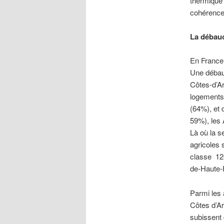
thermique 
cohérence
La débauc
En France 
Une débauc
Côtes-d’A
logements 
(64%), et 
59%), les 
Là où la s
agricoles 
classe 12e
de-Haute-P
Parmi les 
Côtes d’Arm
subissent