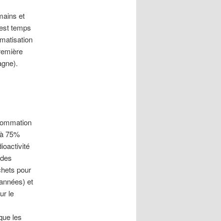
mains et
 est temps
matisation
remière
agne).
nsommation
 (à 75%
ioactivité
 des
chets pour
’années) et
ur le
que les