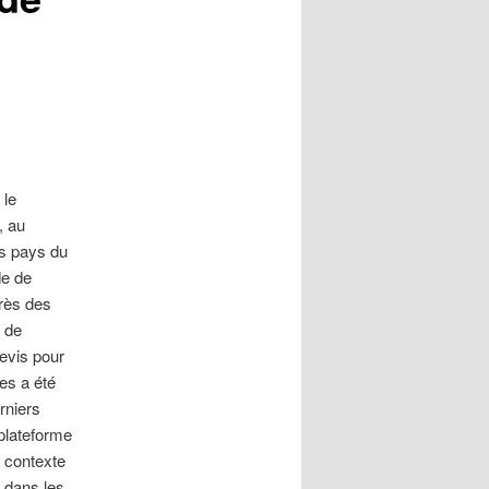
 le
, au
es pays du
de de
rès des
t de
evis pour
les a été
erniers
 plateforme
e contexte
r dans les