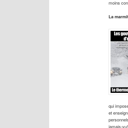
moins co
La marmit
qui impose
et enseign
personnels
jamais-vu!