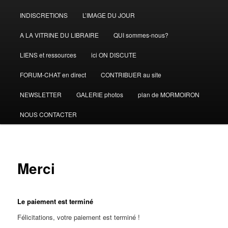
INDISCRETIONS
L’IMAGE DU JOUR
A LA VITRINE DU LIBRAIRE
QUI sommes-nous?
LIENS et ressources
ici ON DISCUTE
FORUM-CHAT en direct
CONTRIBUER au site
NEWSLETTER
GALERIE photos
plan de MORMOIRON
NOUS CONTACTER
Merci
Le paiement est terminé
Félicitations, votre paiement est terminé !